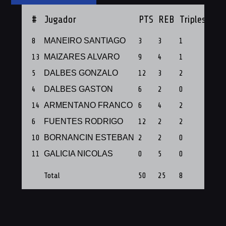
#
Jugador
PTS
REB
Triples
PF
8
MANEIRO SANTIAGO
3
3
1
1
13
MAIZARES ALVARO
9
4
1
1
5
DALBES GONZALO
12
3
2
1
4
DALBES GASTON
6
2
0
1
14
ARMENTANO FRANCO
6
4
2
1
6
FUENTES RODRIGO
12
2
2
1
10
BORNANCIN ESTEBAN
2
2
0
1
11
GALICIA NICOLAS
0
5
0
1
Total
50
25
8
8