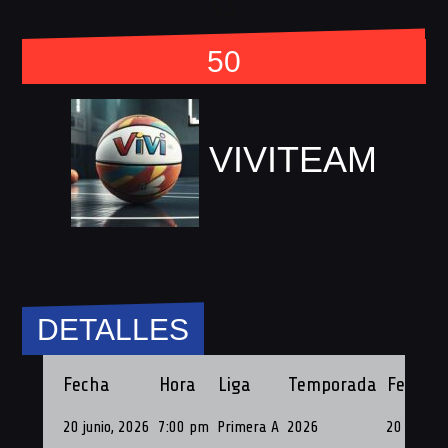
vs
50
VIVITEAM
DETALLES
Fecha
Hora
Liga
Temporada
Fecha d
20 junio, 2026
7:00 pm
Primera A
2026
20 de Jun