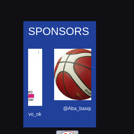
SPONSORS
@motomensajeria
@Aba_basquet
ortivo_ok