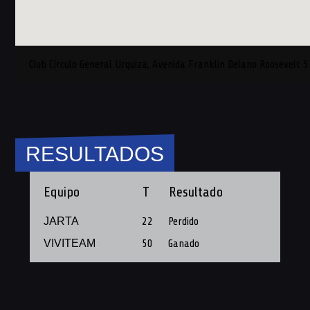
Club Círculo General Urquiza, Avenida Franklin Delano Roosevelt 
RESULTADOS
Equipo
T
Resultado
JARTA
22
Perdido
VIVITEAM
50
Ganado