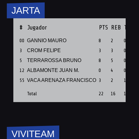
JARTA
#
Jugador
PTS
REB
Triple
00
GANNIO MAURO
8
2
0
3
CROM FELIPE
3
3
0
5
TERRAROSSA BRUNO
8
5
0
12
ALBAMONTE JUAN M.
0
4
0
55
VACA ARENAZA FRANCISCO
3
2
1
Total
22
16
1
VIVITEAM