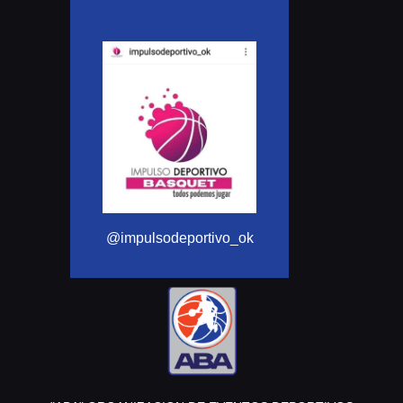
@Aba_basquet
@impulsodeportivo_ok