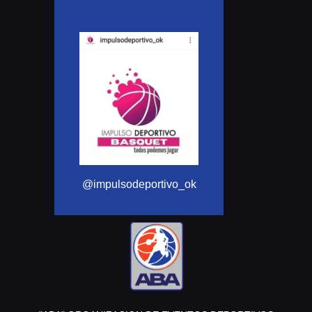
@Aba_basquet
@impulsodeportivo_ok