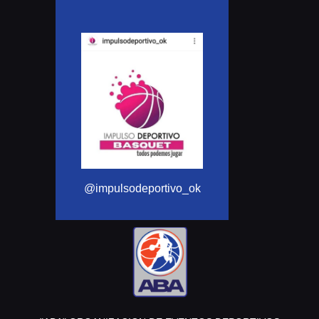
@Aba_basquet
@impulsodeportivo_ok