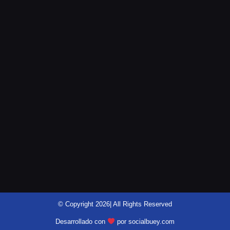
@motomensajeria.charlie
© Copyright 2026| All Rights Reserved
Desarrollado con
por socialbuey.com