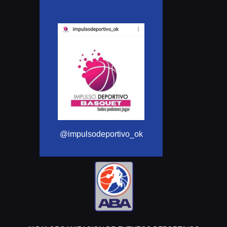
@Aba_basqu
@impulsodeportivo_ok