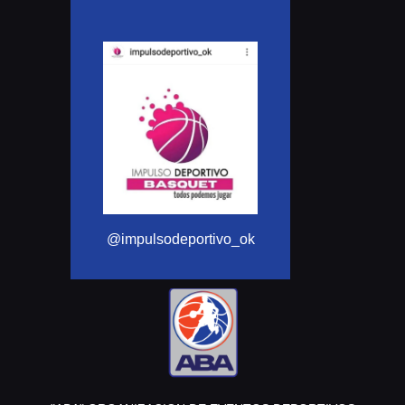
@Aba_basquet
@impulsodeportivo_ok