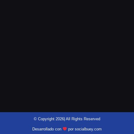
@motomensajeria.charlie
© Copyright 2026| All Rights Reserved
Desarrollado con
por socialbuey.com