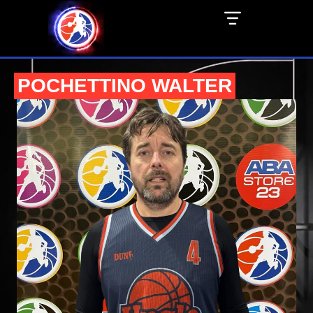
POCHETTINO WALTER