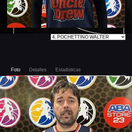
Foto
Detalles
Estadisticas