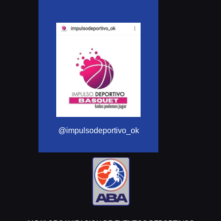
@Aba_basquet
@impulsodeportivo_ok