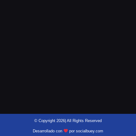
@motomensajeria.charlie
© Copyright 2026| All Rights Reserved
Desarrollado con
por socialbuey.com