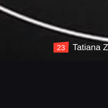
Tatiana Z
23
Foto
Detalles