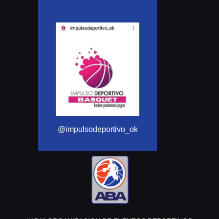
@Aba_basquet
@impulsodeportivo_ok