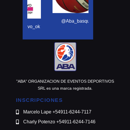
@motomensajeria
@Aba_basquet
ortivo_ok
"ABA" ORGANIZACION DE EVENTOS DEPORTIVOS
SRL es una marca registrada.
INSCRIPCIONES
Marcelo Lape +54911-6244-7117
Charly Potenzo +54911-6244-7146