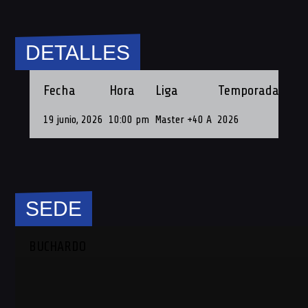
DETALLES
Fecha
Hora
Liga
Temporada
Fec
19 junio, 2026
10:00 pm
Master +40 A
2026
19 de
SEDE
BUCHARDO