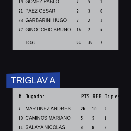
19
GOMEZ PABLO
7
5
1
1
21
PAEZ CESAR
2
3
0
1
23
GARBARINI HUGO
7
2
1
1
77
GINOCCHIO BRUNO
14
2
4
1
Total
61
36
7
8
TRIGLAV A
#
Jugador
PTS
REB
Triples
PF
7
MARTINEZ ANDRES
26
10
2
1
10
CAMINOS MARIANO
5
5
1
1
11
SALAYA NICOLAS
8
8
2
1