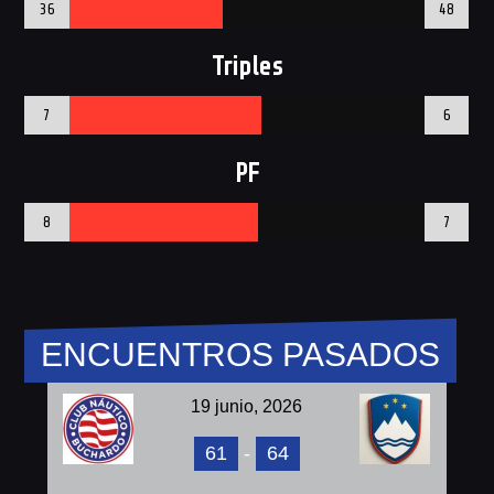
36
48
Triples
7
6
PF
8
7
ENCUENTROS PASADOS
19 junio, 2026
61
-
64