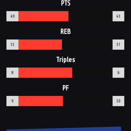
PTS
49
43
REB
31
37
Triples
8
6
PF
9
10