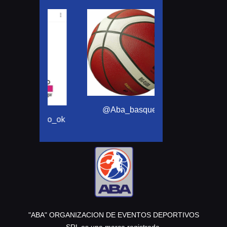
@motomensajeria
@Aba_basquet
ortivo_ok
"ABA" ORGANIZACION DE EVENTOS DEPORTIVOS
SRL es una marca registrada.