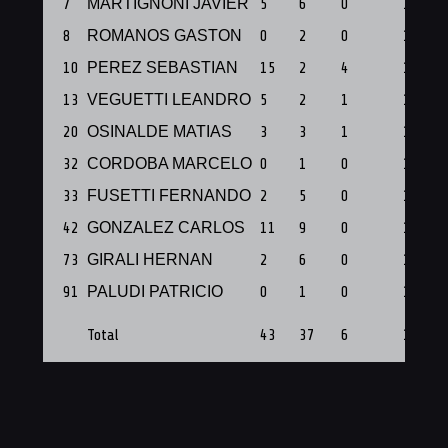
7
MARTIGNONI JAVIER
5
6
0
1
8
ROMANOS GASTON
0
2
0
1
10
PEREZ SEBASTIAN
15
2
4
1
13
VEGUETTI LEANDRO
5
2
1
1
20
OSINALDE MATIAS
3
3
1
1
32
CORDOBA MARCELO
0
1
0
1
33
FUSETTI FERNANDO
2
5
0
1
42
GONZALEZ CARLOS
11
9
0
1
73
GIRALI HERNAN
2
6
0
1
91
PALUDI PATRICIO
0
1
0
1
Total
43
37
6
10