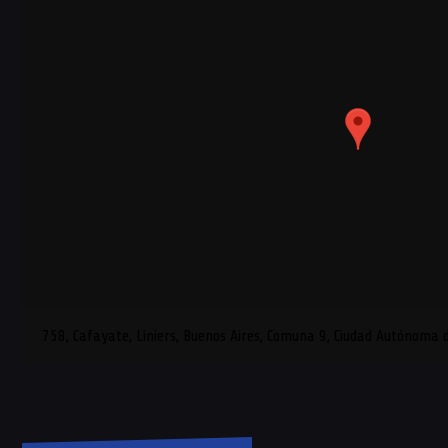
758, Cafayate, Liniers, Buenos Aires, Comuna 9, Ciudad Autónoma 