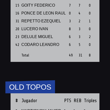
15
GOITY FEDERICO
7
7
0
1
16
PONCE DE LEON RAUL
0
4
0
1
31
REPETTO EZEQUIEL
3
2
1
1
20
LUCERO IVAN
8
3
0
1
23
⁠DELULE MIGUEL
6
3
2
1
42
CODARO LEANDRO
6
5
0
1
Total
49
31
8
9
OLD TOPOS
#
Jugador
PTS
REB
Triples
PF