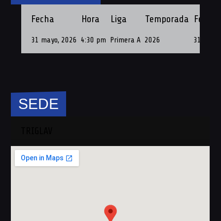
Fecha
Hora
Liga
Temporada
Fecha 
31 mayo, 2026
4:30 pm
Primera A
2026
31 de Ma
SEDE
TRIGLAV