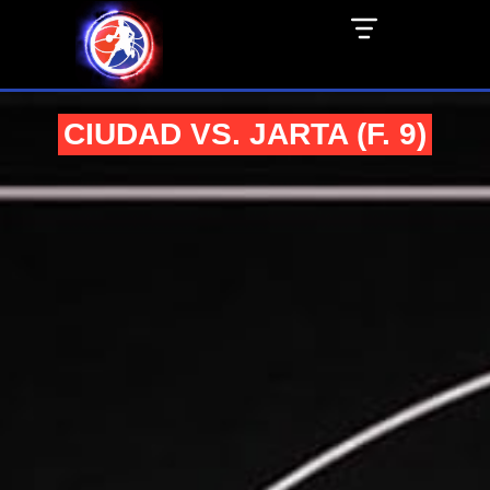
CIUDAD VS. JARTA (F. 9)