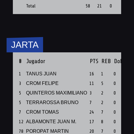
Total
58
21
0
5
JARTA
#
Jugador
PTS
REB
Dobles
1
TANUS JUAN
16
1
0
3
CROM FELIPE
11
5
0
5
QUINTEROS MAXIMILIANO
3
2
0
5
TERRAROSSA BRUNO
7
2
0
7
CROM TOMAS
24
7
0
12
ALBAMONTE JUAN M.
17
8
0
78
POROPAT MARTIN
20
7
0