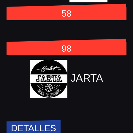
58
vs
98
JARTA
DETALLES