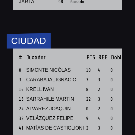
JARTA
98
Ganado
CIUDAD
#
Jugador
PTS
REB
Dobles
Tr
0
SIMONTE NICÓLAS
10
4
0
0
3
CARABAJAL IGNACIO
7
3
0
0
14
KRELL IVAN
8
2
0
2
15
SARRAHILE MARTIN
22
3
0
3
24
ÁLVAREZ JOAQUÍN
0
2
0
0
32
VELÁZQUEZ FELIPE
9
4
0
0
41
MATÍAS DE CASTIGLIONI
2
3
0
0