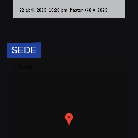
22 abril, 2025
10:20 pm
Master +40 A
2025
22 d
SEDE
TRIGLAV