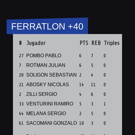
FERRATLON +40
#
Jugador
PTS
REB
Triples
PF
27
POMBO PABLO
6
7
0
1
7
ROTMAN JULIAN
6
5
0
1
20
SOLIGON SEBASTIAN
2
4
0
1
21
ABOSKY NICOLAS
14
11
0
1
2
ZILLI SERGIO
4
6
0
1
33
VENTURINI RAMIRO
5
3
1
1
44
MELANA SERGIO
2
5
0
1
61
SACOMANI GONZALO
10
3
0
1