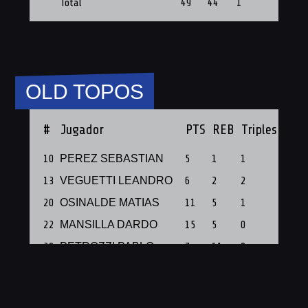
Total
49
44
1
8
OLD TOPOS
#
Jugador
PTS
REB
Triples
PF
10
PEREZ SEBASTIAN
5
1
1
1
13
VEGUETTI LEANDRO
6
2
2
1
20
OSINALDE MATIAS
11
5
1
1
22
MANSILLA DARDO
15
5
0
1
30
PETROZZI PABLO
7
11
0
1
31
RAVENNA FERNANDO
7
3
1
1
32
CORDOBA MARCELO
8
8
0
1