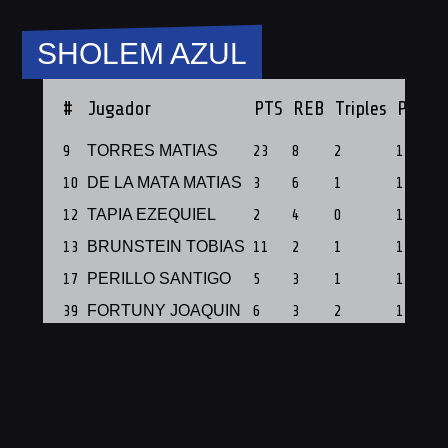
SHOLEM AZUL
#
Jugador
PTS
REB
Triples
PF
9
TORRES MATIAS
23
8
2
1
10
DE LA MATA MATIAS
3
6
1
1
12
TAPIA EZEQUIEL
2
4
0
1
13
BRUNSTEIN TOBIAS
11
2
1
1
17
PERILLO SANTIGO
5
3
1
1
39
FORTUNY JOAQUIN
6
3
2
1
56
SAINZ ANDRES
2
7
0
1
64
YEARSON TOBIAS
3
2
1
1
67
VERGARA EBER A.
2
3
0
1
74
POGGIO ENNIO
17
11
0
1