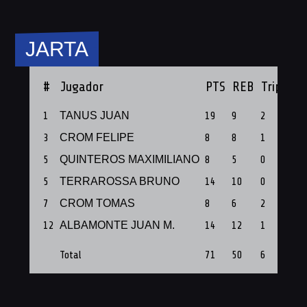
JARTA
#
Jugador
PTS
REB
Triples
1
TANUS JUAN
19
9
2
3
CROM FELIPE
8
8
1
5
QUINTEROS MAXIMILIANO
8
5
0
5
TERRAROSSA BRUNO
14
10
0
7
CROM TOMAS
8
6
2
12
ALBAMONTE JUAN M.
14
12
1
Total
71
50
6