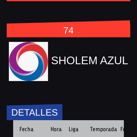
vs
74
SHOLEM AZUL
DETALLES
Fecha
Hora
Liga
Temporada
Fecha 