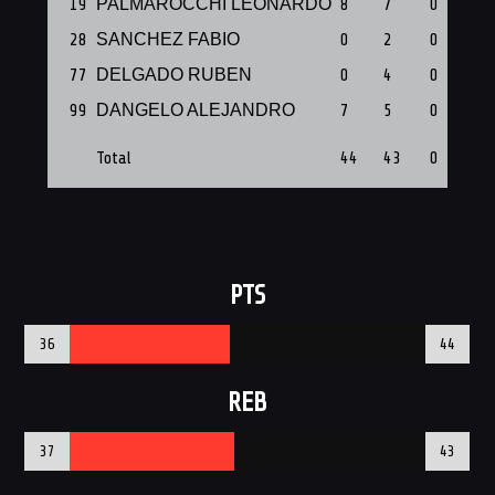
19
PALMAROCCHI LEONARDO
8
7
0
28
SANCHEZ FABIO
0
2
0
77
DELGADO RUBEN
0
4
0
99
DANGELO ALEJANDRO
7
5
0
Total
44
43
0
PTS
36
44
REB
37
43