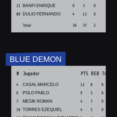
21
BANFI ENRIQUE
0
3
0
1
80
DULIO FERNANDO
4
12
0
1
Total
36
37
2
7
BLUE DEMON
#
Jugador
PTS
REB
Triples
4
CASAL MARCELO
12
8
0
6
POLO PABLO
9
5
0
7
MESIK ROMAN
4
7
0
16
TORRES EZEQUIEL
4
5
0