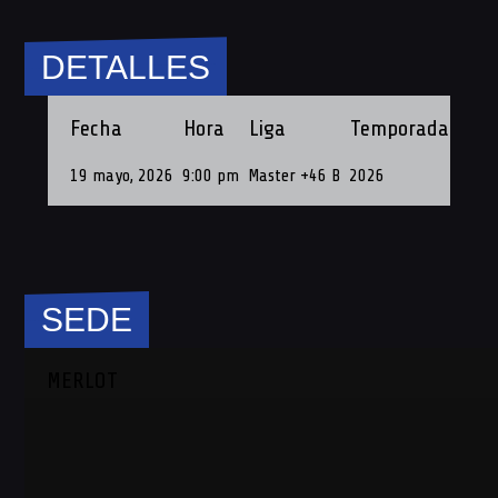
DETALLES
Fecha
Hora
Liga
Temporada
Fech
19 mayo, 2026
9:00 pm
Master +46 B
2026
19 de
SEDE
MERLOT