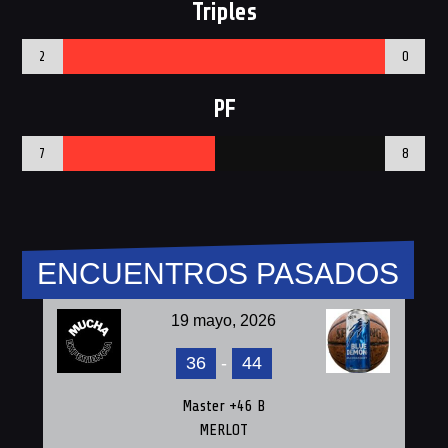
Triples
2
0
PF
7
8
ENCUENTROS PASADOS
19 mayo, 2026
36
-
44
Master +46 B
MERLOT