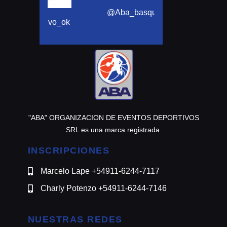
@motomensajeria
@Aba_basquet
ortivo_ok
"ABA" ORGANIZACION DE EVENTOS DEPORTIVOS
SRL es una marca registrada.
INSCRIPCIONES
Marcelo Lape +54911-6244-7117
Charly Potenzo +54911-6244-7146
NUESTRAS REDES