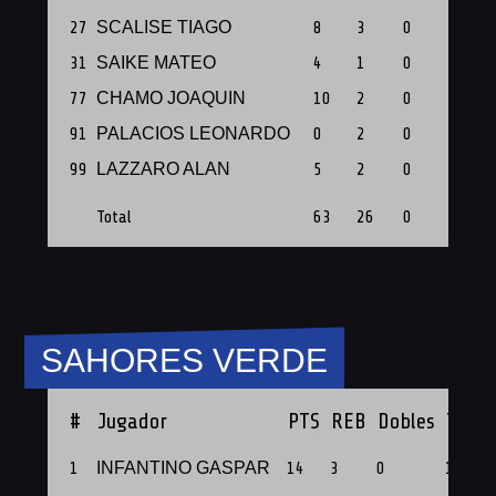
27
SCALISE TIAGO
8
3
0
0
31
SAIKE MATEO
4
1
0
0
77
CHAMO JOAQUIN
10
2
0
0
91
PALACIOS LEONARDO
0
2
0
0
99
LAZZARO ALAN
5
2
0
1
Total
63
26
0
2
SAHORES VERDE
#
Jugador
PTS
REB
Dobles
Triple
1
INFANTINO GASPAR
14
3
0
1