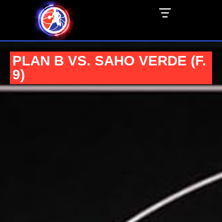
PLAN B VS. SAHO VERDE (F.
9)