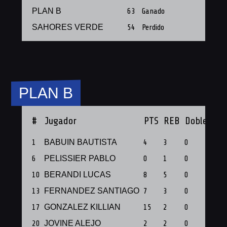
PLAN B
63
Ganado
SAHORES VERDE
54
Perdido
PLAN B
#
Jugador
PTS
REB
Dobles
Tr
1
BABUIN BAUTISTA
4
3
0
0
6
PELISSIER PABLO
0
1
0
0
10
BERANDI LUCAS
8
5
0
0
13
FERNANDEZ SANTIAGO
7
3
0
0
17
GONZALEZ KILLIAN
15
2
0
1
20
JOVINE ALEJO
2
2
0
0