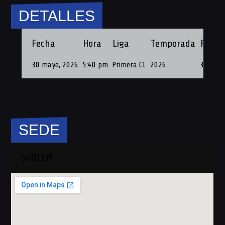
DETALLES
Fecha
Hora
Liga
Temporada
Fecha
30 mayo, 2026
5:40 pm
Primera C1
2026
30 de M
SEDE
SHOLEM