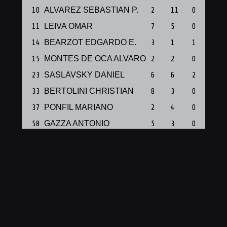
10
ALVAREZ SEBASTIAN P.
2
11
0
11
LEIVA OMAR
7
5
0
14
BEARZOT EDGARDO E.
3
1
1
15
MONTES DE OCA ALVARO
2
2
0
23
SASLAVSKY DANIEL
6
6
2
33
BERTOLINI CHRISTIAN
8
3
0
37
PONFIL MARIANO
2
4
0
58
GAZZA ANTONIO
5
3
0
Total
49
47
3
PTS