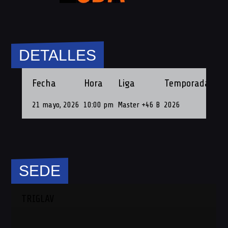
DETALLES
Fecha
Hora
Liga
Temporada
Fec
21 mayo, 2026
10:00 pm
Master +46 B
2026
21 
SEDE
TRIGLAV