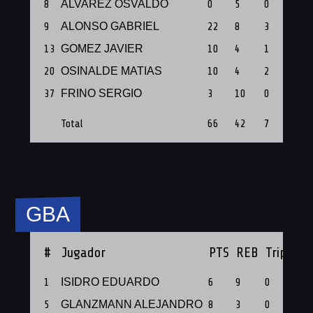
8
ALVAREZ OSVALDO
0
5
0
1
9
ALONSO GABRIEL
22
8
3
1
13
GOMEZ JAVIER
10
4
1
1
20
OSINALDE MATIAS
10
4
2
1
37
FRINO SERGIO
3
10
0
1
Total
66
42
7
8
GBA
#
Jugador
PTS
REB
Triples
1
ISIDRO EDUARDO
6
9
0
5
GLANZMANN ALEJANDRO
8
3
0