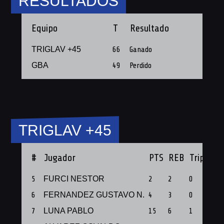
RESULTADOS
Equipo
T
Resultado
TRIGLAV +45
66
Ganado
GBA
49
Perdido
TRIGLAV +45
#
Jugador
PTS
REB
Triples
5
FURCI NESTOR
2
2
0
1
6
FERNANDEZ GUSTAVO N.
4
3
0
1
7
LUNA PABLO
15
6
1
1