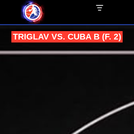
TRIGLAV VS. CUBA B (F. 2)