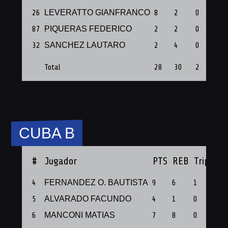
26
LEVERATTO GIANFRANCO
8
2
0
87
PIQUERAS FEDERICO
2
2
0
32
SANCHEZ LAUTARO
2
4
0
Total
28
30
2
CUBA B
#
Jugador
PTS
REB
Triples
4
FERNANDEZ O. BAUTISTA
9
6
1
5
ALVARADO FACUNDO
4
1
0
6
MANCONI MATIAS
7
8
0