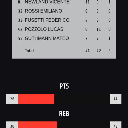
8
NEWLAND VICENTE
11
3
1
32
ROSSI EMILIANO
0
3
0
33
FUSETTI FEDERICO
4
3
0
42
POZZOLO LUCAS
6
11
0
55
GUTHMANN MATEO
3
7
1
Total
44
42
3
PTS
28
44
REB
30
42