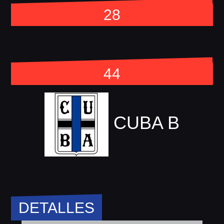
28
vs
44
CUBA B
DETALLES