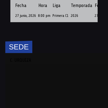
Fecha
Hora
Liga
Temporada
Fecha 
27 junio, 2026
8:00 pm
Primera C1
2026
27 de Ju
SEDE
C. URQUIZA