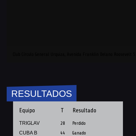
Club Círculo General Urquiza, Avenida Franklin Delano Roosevelt 
RESULTADOS
Equipo
T
Resultado
TRIGLAV
28
Perdido
CUBA B
44
Ganado