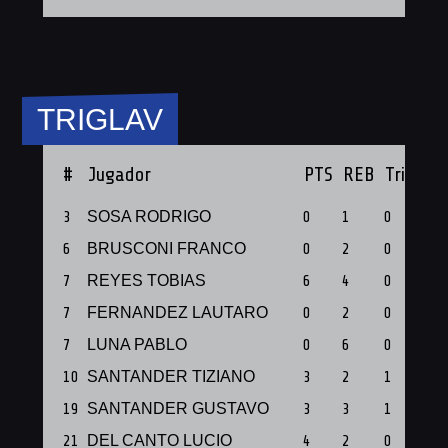
TRIGLAV
#
Jugador
PTS
REB
Triples
3
SOSA RODRIGO
0
1
0
6
BRUSCONI FRANCO
0
2
0
7
REYES TOBIAS
6
4
0
7
FERNANDEZ LAUTARO
0
2
0
7
LUNA PABLO
0
6
0
10
SANTANDER TIZIANO
3
2
1
19
SANTANDER GUSTAVO
3
3
1
21
DEL CANTO LUCIO
4
2
0