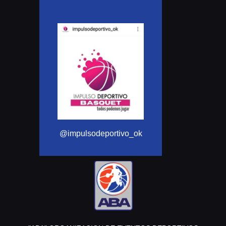
@Aba_basquet
@impulsodeportivo_ok