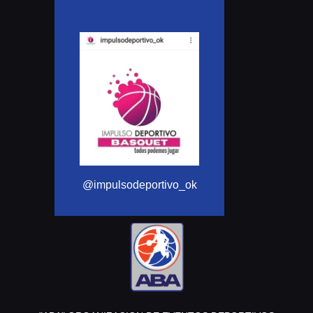
@Aba_basquet
@impulsodeportivo_ok