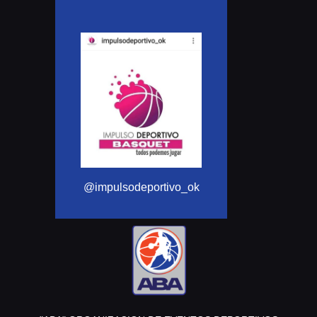
@Aba_basquet
@impulsodeportivo_ok