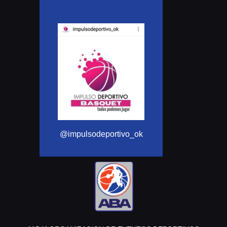
@Aba_basquet
@impulsodeportivo_ok