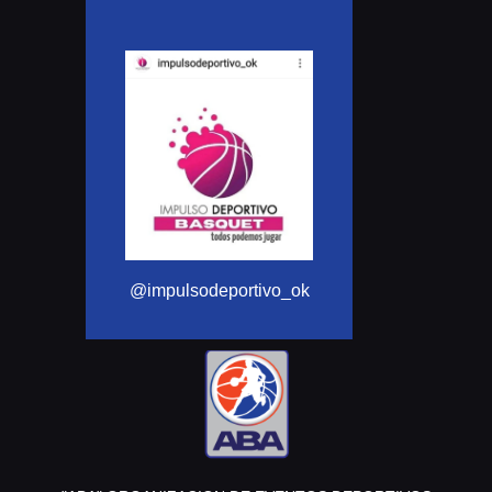
@Aba_basquet
@impulsodeportivo_ok