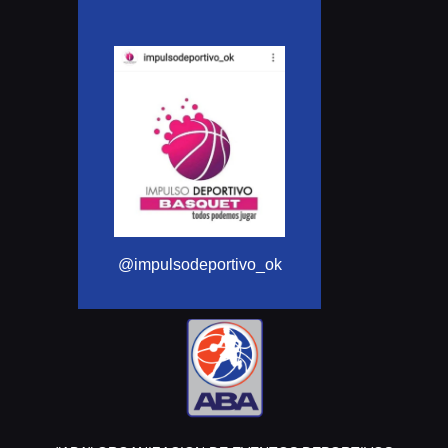
@Aba_basquet
@impulsodeportivo_ok