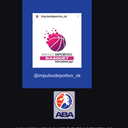
@Aba_basquet
@impulsodeportivo_ok