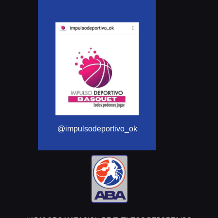
@Aba_basquet
@impulsodeportivo_ok