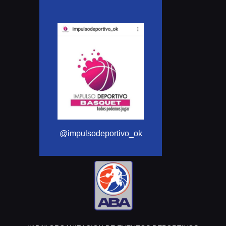
@Aba_basquet
@impulsodeportivo_ok