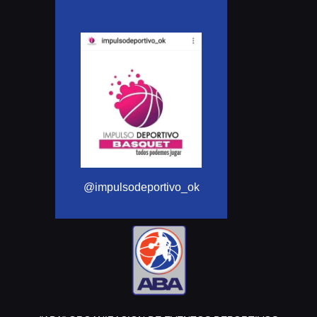
@Aba_basquet
@impulsodeportivo_ok