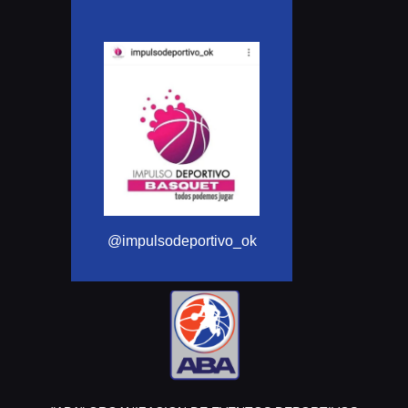
@Aba_basquet
@impulsodeportivo_ok