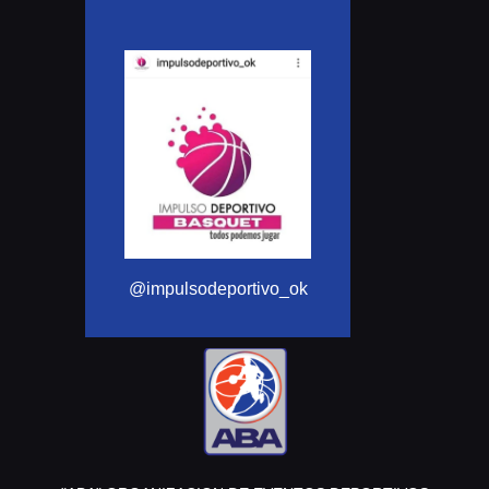
@Aba_basquet
@impulsodeportivo_ok