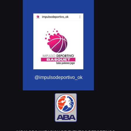
@moto
@Aba_basquet
impulsodeportivo_ok