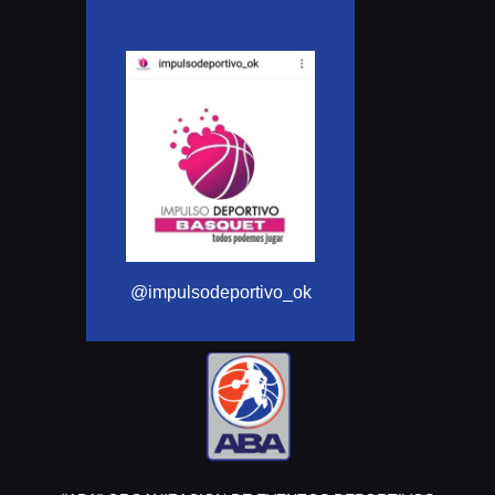
@Aba_basque
@impulsodeportivo_ok