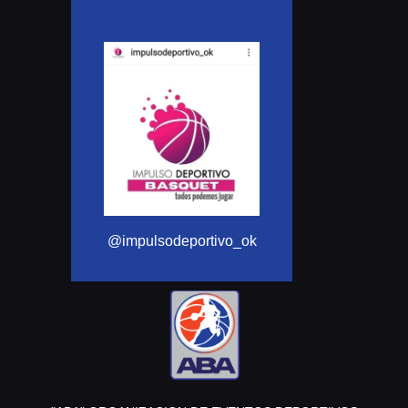
@Aba_basquet
@impulsodeportivo_ok