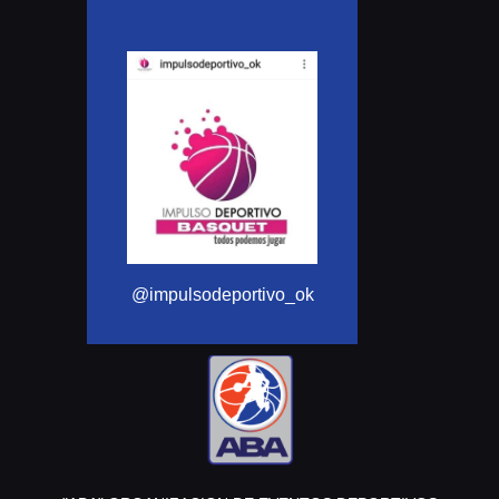
@Aba_basqu
@impulsodeportivo_ok