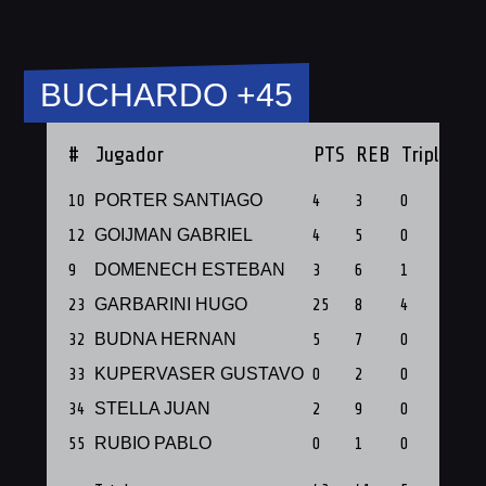
BUCHARDO +45
#
Jugador
PTS
REB
Triples
P
10
PORTER SANTIAGO
4
3
0
1
12
GOIJMAN GABRIEL
4
5
0
1
9
DOMENECH ESTEBAN
3
6
1
1
23
GARBARINI HUGO
25
8
4
1
32
BUDNA HERNAN
5
7
0
1
33
KUPERVASER GUSTAVO
0
2
0
1
34
STELLA JUAN
2
9
0
1
55
RUBIO PABLO
0
1
0
1