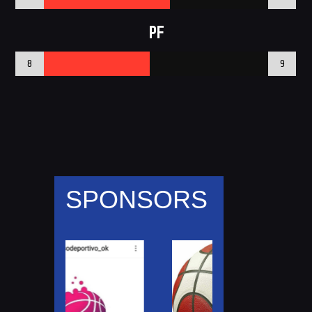
PF
8
9
SPONSORS