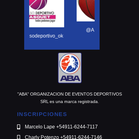
@motomensajeria
@Aba_basquet
ortivo_ok
"ABA" ORGANIZACION DE EVENTOS DEPORTIVOS
SRL es una marca registrada.
INSCRIPCIONES
Marcelo Lape +54911-6244-7117
Charly Potenzo +54911-6244-7146