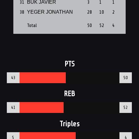
31
BUK JAVIER
3
1
1
1
38
YEGER JONATHAN
28
10
2
1
Total
50
52
4
9
PTS
43
50
REB
41
52
Triples
5
4