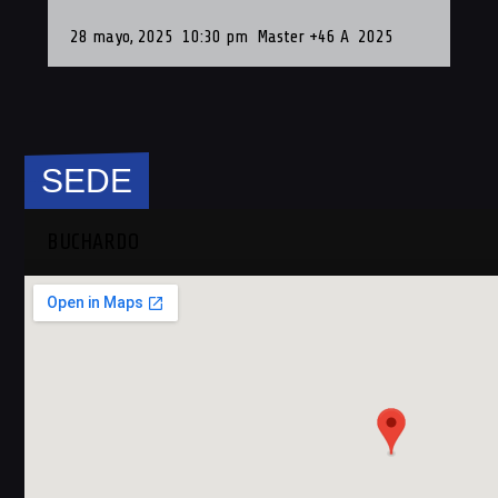
28 mayo, 2025
10:30 pm
Master +46 A
2025
28 
SEDE
BUCHARDO