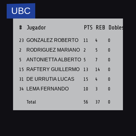
UBC
#
Jugador
PTS
REB
Dobles
Tri
23
GONZALEZ ROBERTO
11
4
0
0
2
RODRIGUEZ MARIANO
2
5
0
0
5
ANTONIETTA ALBERTO
5
7
0
0
15
RAFTERY GUILLERMO
13
14
0
0
31
DE URRUTIA LUCAS
15
4
0
3
34
LEMA FERNANDO
10
3
0
1
Total
56
37
0
4