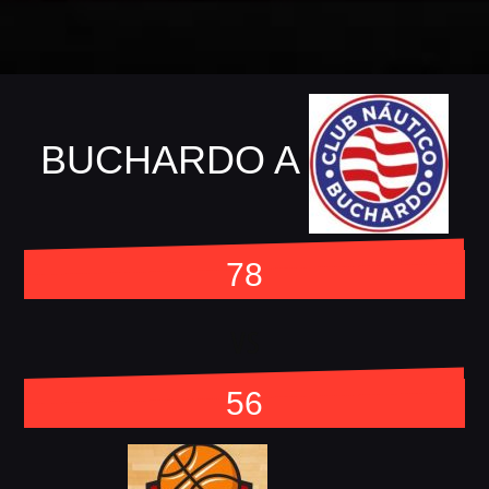
BUCHARDO A
78
vs
56