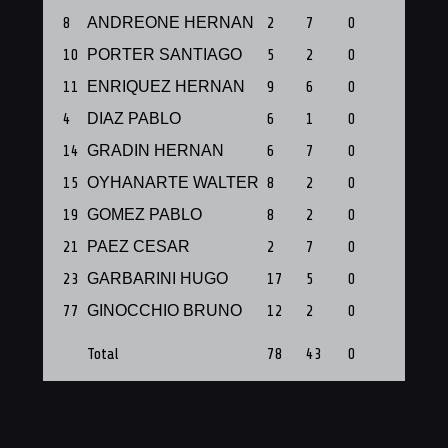
8
ANDREONE HERNAN
2
7
0
0
10
PORTER SANTIAGO
5
2
0
1
11
ENRIQUEZ HERNAN
9
6
0
0
4
DIAZ PABLO
6
1
0
0
14
GRADIN HERNAN
6
7
0
0
15
OYHANARTE WALTER
8
2
0
2
19
GOMEZ PABLO
8
2
0
2
21
PAEZ CESAR
2
7
0
0
23
GARBARINI HUGO
17
5
0
2
77
GINOCCHIO BRUNO
12
2
0
1
Total
78
43
0
9