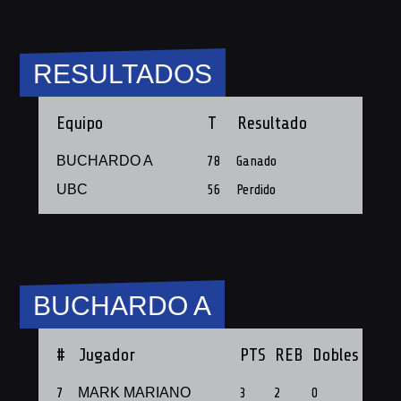
RESULTADOS
Equipo
T
Resultado
BUCHARDO A
78
Ganado
UBC
56
Perdido
BUCHARDO A
#
Jugador
PTS
REB
Dobles
Tripl
7
MARK MARIANO
3
2
0
1