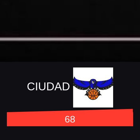
CIUDAD
68
vs