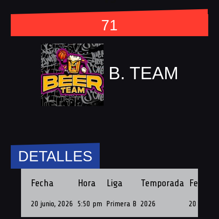
71
B. TEAM
DETALLES
Fecha
Hora
Liga
Temporada
Fecha d
20 junio, 2026
5:50 pm
Primera B
2026
20 de Jun