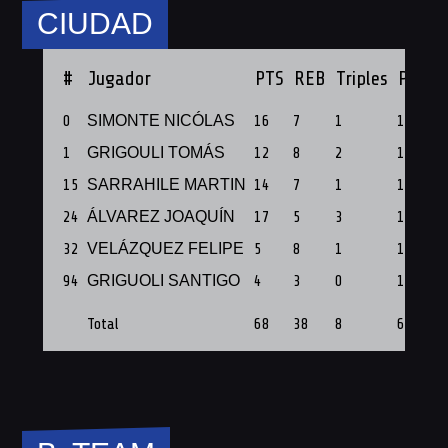
CIUDAD
#
Jugador
PTS
REB
Triples
PF
0
SIMONTE NICÓLAS
16
7
1
1
1
GRIGOULI TOMÁS
12
8
2
1
15
SARRAHILE MARTIN
14
7
1
1
24
ÁLVAREZ JOAQUÍN
17
5
3
1
32
VELÁZQUEZ FELIPE
5
8
1
1
94
GRIGUOLI SANTIGO
4
3
0
1
Total
68
38
8
6