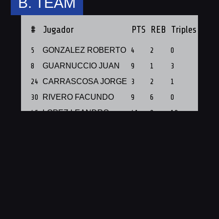
B. TEAM
#
Jugador
PTS
REB
Triples
PF
5
GONZALEZ ROBERTO
4
2
0
1
8
GUARNUCCIO JUAN
9
1
3
1
24
CARRASCOSA JORGE
3
2
1
1
30
RIVERO FACUNDO
9
6
0
1
45
LOPEZ LEANDRO
41
9
10
1
71
LUONGO NAHUEL
0
3
0
1
91
FERNANDEZ LUCAS
5
6
0
1
Total
71
29
14
7