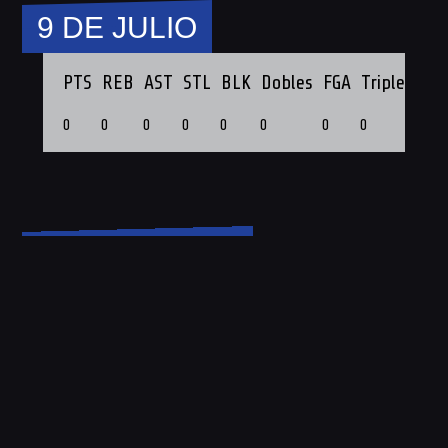
9 DE JULIO
PTS
REB
AST
STL
BLK
Dobles
FGA
Triples
3P
0
0
0
0
0
0
0
0
0
BUCHARDO B
PTS
REB
AST
STL
BLK
Dobles
FGA
Triples
3P
0
0
0
0
0
0
0
0
0