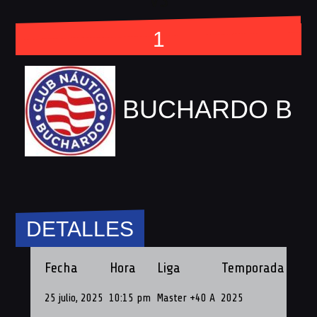
1
BUCHARDO B
DETALLES
Fecha
Hora
Liga
Temporada
Fech
25 julio, 2025
10:15 pm
Master +40 A
2025
25 de