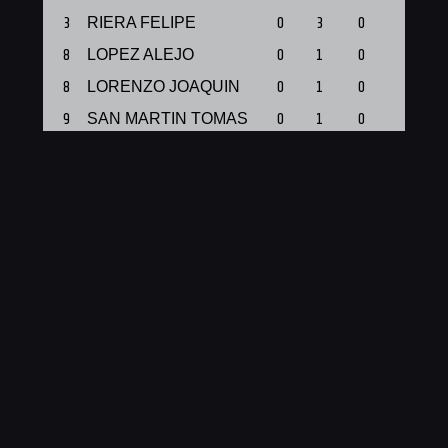
3
RIERA FELIPE
0
3
0
1
8
LOPEZ ALEJO
0
1
0
1
8
LORENZO JOAQUIN
0
1
0
1
9
SAN MARTIN TOMAS
0
1
0
1
10
PAZ FABRICIO
16
11
0
1
11
PECORARI AGUSTIN
5
4
1
1
16
PAEZ MARTIN
2
3
0
1
21
SAVOIA LUCIANO
4
2
0
1
25
BESADA TIAGO
2
2
0
1
33
ROJAS JUAN M.
2
2
0
1
34
SAVOIA OMAR
4
4
0
1
41
BENVENUTO LAUTARO
4
4
0
1
Total
39
38
1
12