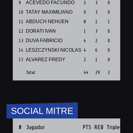
9
ACEVEDO FACUNDO
2
3
0
1
10
TATAY MAXIMILIANO
9
3
0
1
11
ABDUCH NEHUEN
8
1
1
1
12
DORATI IVAN
1
3
0
1
13
DUVA FABRICIO
4
2
0
1
14
LESZCZYNSKI NICOLAS
4
6
0
1
15
ALVAREZ FREDY
2
1
0
1
Total
44
29
2
12
SOCIAL MITRE
#
Jugador
PTS
REB
Triples
PF