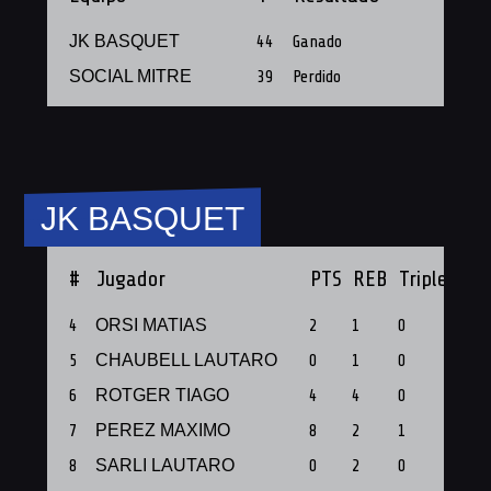
JK BASQUET
44
Ganado
SOCIAL MITRE
39
Perdido
JK BASQUET
#
Jugador
PTS
REB
Triples
PF
4
ORSI MATIAS
2
1
0
1
5
CHAUBELL LAUTARO
0
1
0
1
6
ROTGER TIAGO
4
4
0
1
7
PEREZ MAXIMO
8
2
1
1
8
SARLI LAUTARO
0
2
0
1