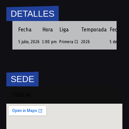
DETALLES
Fecha
Hora
Liga
Temporada
Fecha de
5 julio, 2026
1:00 pm
Primera C1
2026
5 de Julio 
SEDE
TRIGLAV