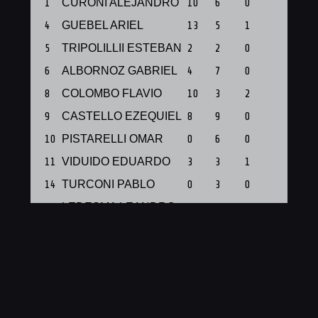
1
CURONI ALEJANDRO
10
6
0
1
4
GUEBEL ARIEL
13
5
1
1
5
TRIPOLILLII ESTEBAN
2
2
0
1
6
ALBORNOZ GABRIEL
4
7
0
1
8
COLOMBO FLAVIO
10
3
2
1
9
CASTELLO EZEQUIEL
8
9
0
1
10
PISTARELLI OMAR
0
6
0
1
11
VIDUIDO EDUARDO
3
3
1
1
14
TURCONI PABLO
0
3
0
1
91
LEDESMA LEANDRO
4
6
1
1
Total
54
50
5
10