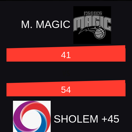
M. MAGIC
41
vs
54
SHOLEM +45