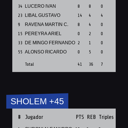
34
LUCERO IVAN
8
8
0
1
23
LIBAL GUSTAVO
14
4
4
1
9
RAVENA MARTIN C.
8
4
0
1
15
PEREYRA ARIEL
0
2
0
1
33
DE MINGO FERNANDO
2
1
0
1
55
ALONSO RICARDO
0
5
0
1
Total
41
36
7
9
SHOLEM +45
#
Jugador
PTS
REB
Triples
PF