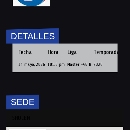
DETALLES
Fecha
Hora
Liga
Temporada
Fec
14 mayo, 2026
10:15 pm
Master +46 B
2026
14 
SEDE
SHOLEM