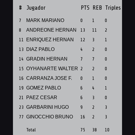
#
Jugador
PTS
REB
Triples
PF
7
MARK MARIANO
0
1
0
1
8
ANDREONE HERNAN
13
11
2
1
11
ENRIQUEZ HERNAN
12
3
1
1
13
DIAZ PABLO
4
2
0
1
14
GRADIN HERNAN
7
7
0
1
15
OYHANARTE WALTER
2
2
0
1
16
CARRANZA JOSE F.
0
1
0
1
19
GOMEZ PABLO
6
4
1
1
21
PAEZ CESAR
6
3
0
1
23
GARBARINI HUGO
9
2
3
1
77
GINOCCHIO BRUNO
16
2
3
1
Total
75
38
10
11