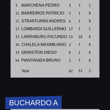
5
MARCHENA PEDRO
3
3
1
1
11
BARREIROS PATRICIO
2
1
0
1
11
STRAFFURINI ANDRES
4
1
0
1
17
LOMBARDI GUILLERMO
17
7
1
1
23
LARRABURU FACUNDO
15
10
0
1
24
CHALELA MAXIMILIANO
2
7
0
1
33
GRINSTEIN DIEGO
6
1
0
1
44
PIANTANIDA BRUNO
2
5
0
1
Total
62
53
2
10
BUCHARDO A