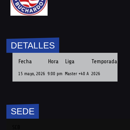
DETALLES
Fecha
Hora
Liga
Temporada
Fech
15 mayo, 2026
9:00 pm
Master +40 A
2026
15 de
SEDE
SCB