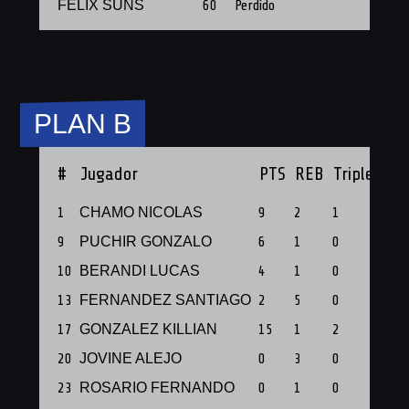
FELIX SUNS
60
Perdido
PLAN B
#
Jugador
PTS
REB
Triples
PF
1
CHAMO NICOLAS
9
2
1
1
9
PUCHIR GONZALO
6
1
0
1
10
BERANDI LUCAS
4
1
0
1
13
FERNANDEZ SANTIAGO
2
5
0
1
17
GONZALEZ KILLIAN
15
1
2
1
20
JOVINE ALEJO
0
3
0
1
23
ROSARIO FERNANDO
0
1
0
1