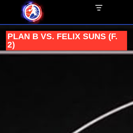
PLAN B VS. FELIX SUNS (F.
2)