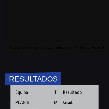
Club Círculo General Urquiza, Avenida Franklin Delano Roosevelt 
RESULTADOS
Equipo
T
Resultado
PLAN B
64
Ganado