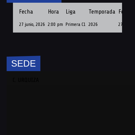
Fecha
Hora
Liga
Temporada
Fecha 
27 junio, 2026
2:00 pm
Primera C1
2026
27 de Ju
SEDE
C. URQUIZA