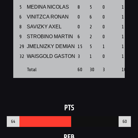
5
MEDINA NICOLAS
8
5
0
1
6
VINITZCA RONAN
0
6
0
1
8
SAVIZKY AXEL
0
2
0
1
9
STROBINO MARTIN
6
2
0
1
29
JMELNIZKY DEMIAN
15
5
1
1
32
WAISGOLD GASTON
3
1
0
1
Total
60
30
3
10
PTS
64
60
REB