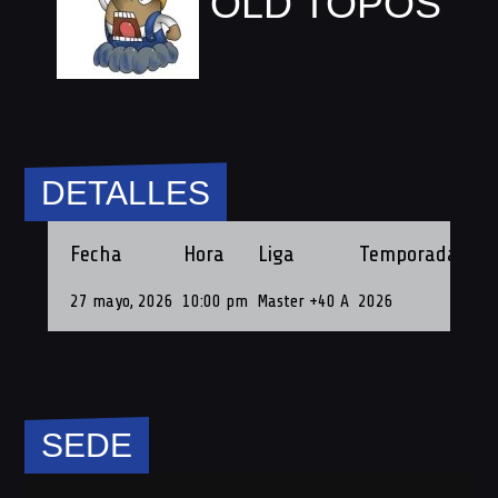
OLD TOPOS
DETALLES
Fecha
Hora
Liga
Temporada
Fec
27 mayo, 2026
10:00 pm
Master +40 A
2026
27 
SEDE