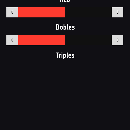
0
0
Dobles
0
0
Triples
0
0
Tiros Libres
0
0
PF
0
0