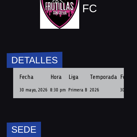
FC
DETALLES
Fecha
Hora
Liga
Temporada
Fecha 
30 mayo, 2026
8:30 pm
Primera B
2026
30 de Ma
SEDE