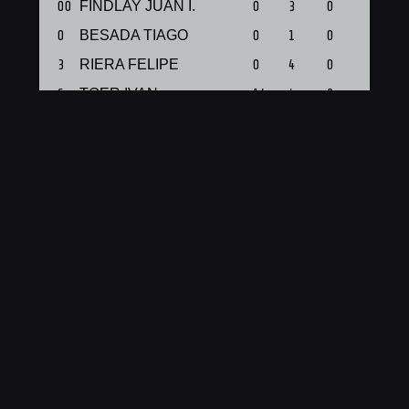
00
FINDLAY JUAN I.
0
3
0
1
0
BESADA TIAGO
0
1
0
1
3
RIERA FELIPE
0
4
0
1
6
TOER IVAN
14
4
0
1
8
LOPEZ ALEJO
2
4
0
1
8
LORENZO JOAQUIN
2
2
0
1
9
SAN MARTIN TOMAS
10
3
2
1
17
SAVOIA OMAR
2
9
0
1
5
BENVENUTO LAUTARO
3
2
0
1
21
SAVOIA LUCIANO
3
4
1
1
33
ROJAS JUAN M.
0
4
0
1
Total
36
40
3
11