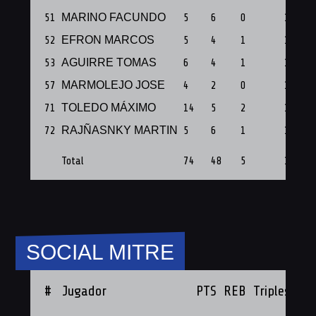
51
MARINO FACUNDO
5
6
0
1
52
EFRON MARCOS
5
4
1
1
53
AGUIRRE TOMAS
6
4
1
1
57
MARMOLEJO JOSE
4
2
0
1
71
TOLEDO MÁXIMO
14
5
2
1
72
RAJÑASNKY MARTIN
5
6
1
1
Total
74
48
5
12
SOCIAL MITRE
#
Jugador
PTS
REB
Triples
PF