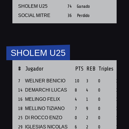
SHOLEM U25
74
Ganado
SOCIAL MITRE
36
Perdido
SHOLEM U25
#
Jugador
PTS
REB
Triples
PF
7
WELNER BENICIO
10
3
0
1
14
DEMARCHI LUCAS
8
4
0
1
16
MELINGO FELIX
4
1
0
1
18
MELLINO TIZIANO
7
9
0
1
25
DI ROCCO ENZO
0
2
0
1
29
IGLESIAS NICOLAS
6
2
0
1