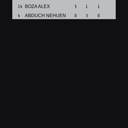
14
BOZA ALEX
5
1
1
1
4
ABDUCH NEHUEN
0
3
0
1
7
PEREZ VIDAL TOMAS
4
3
0
1
8
SARLI LAUTARO
0
2
0
1
9
ACEVEDO FACUNDO
5
4
0
1
10
TATAY MAXIMILIANO
9
5
0
1
11
SECKAR GERMAN
0
4
0
1
13
DUVA FABRICIO
3
5
1
1
14
ALVAREZ FREDY
2
2
0
1
Total
28
35
2
10
PTS