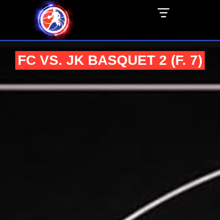
FC VS. JK BASQUET 2 (F. 7)