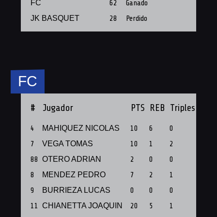
FC
62
Ganado
JK BASQUET
28
Perdido
FC
#
Jugador
PTS
REB
Triples
PF
4
MAHIQUEZ NICOLAS
10
6
0
1
7
VEGA TOMAS
10
1
2
1
88
OTERO ADRIAN
2
0
0
1
8
MENDEZ PEDRO
7
2
1
1
9
BURRIEZA LUCAS
0
0
0
1
11
CHIANETTA JOAQUIN
20
5
1
1