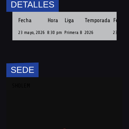
DETALLES
Fecha
Hora
Liga
Temporada
Fecha 
23 mayo, 2026
8:30 pm
Primera B
2026
23 de Ma
SEDE
SHOLEM