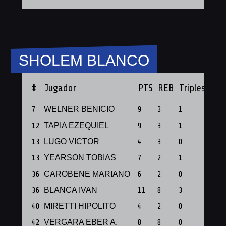
SHOLEM BLANCO
#
Jugador
PTS
REB
Triples
PF
7
WELNER BENICIO
9
3
1
1
12
TAPIA EZEQUIEL
9
3
1
1
13
LUGO VICTOR
4
3
0
1
13
YEARSON TOBIAS
7
2
1
1
36
CAROBENE MARIANO
6
2
0
1
36
BLANCA IVAN
11
8
3
1
40
MIRETTI HIPOLITO
4
2
0
1
42
VERGARA EBER A.
8
8
0
1