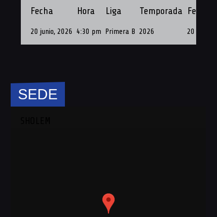
Fecha
Hora
Liga
Temporada
Fecha d
20 junio, 2026
4:30 pm
Primera B
2026
20 de Jun
SEDE
SHOLEM