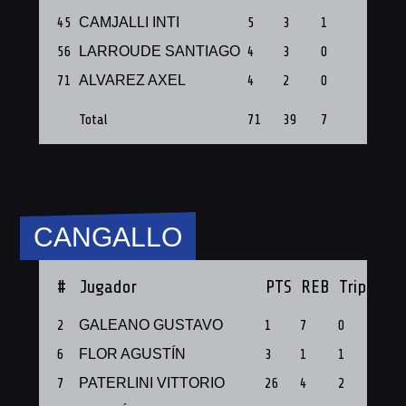
45
CAMJALLI INTI
5
3
1
1
56
LARROUDE SANTIAGO
4
3
0
1
71
ALVAREZ AXEL
4
2
0
1
Total
71
39
7
11
CANGALLO
#
Jugador
PTS
REB
Triples
P
2
GALEANO GUSTAVO
1
7
0
1
6
FLOR AGUSTÍN
3
1
1
1
7
PATERLINI VITTORIO
26
4
2
1